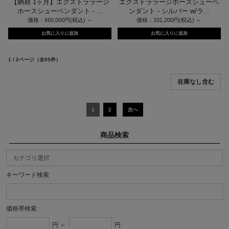
【納期 1ヶ月】エクストララージ
エクストララージホースシューペ
ホースシューペンダント - ...
ンダント - シルバー w/ラ...
価格：660,000円(税込)
～
価格：101,200円(税込)
～
1 / 2ページ
（全55件）
1
2
次へ
商品検索
キーワード検索
価格帯検索
円 ～
円