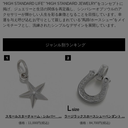
“HIGH STANDARD LIFE” “HIGH STANDARD JEWELRY”をコンセプトに
掲げ、ジュエリーと生活の関係を再定義し、シンパシーオブソウルのア
クセサリーが輝かしい人生を彩る象徴となることを目指しています。幸
運を与え呼び込むお守りとして親しまれている“馬蹄/ホースシュー”をメイ
ンモチーフとし、洗練されたシンプルなデザインを展開しています。
ジャンル別ランキング
…
スモールスターチャーム - シルバー …
ラージラックスホースシューペンダント …
価格：11,000円(税込)
価格：84,700円(税込)