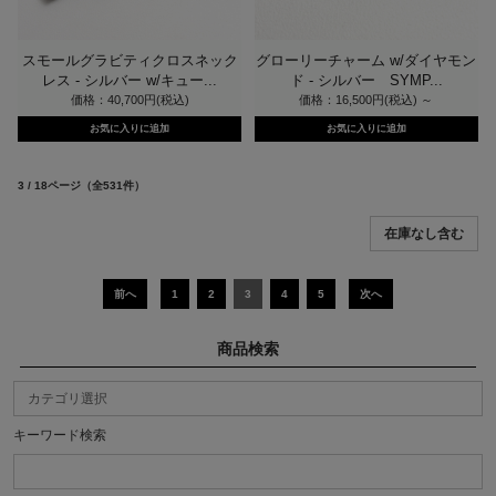
スモールグラビティクロスネック
グローリーチャーム w/ダイヤモン
レス - シルバー w/キュー...
ド - シルバー SYMP...
価格：40,700円(税込)
価格：16,500円(税込)
～
3 / 18ページ
（全531件）
前へ
1
2
3
4
5
次へ
商品検索
キーワード検索