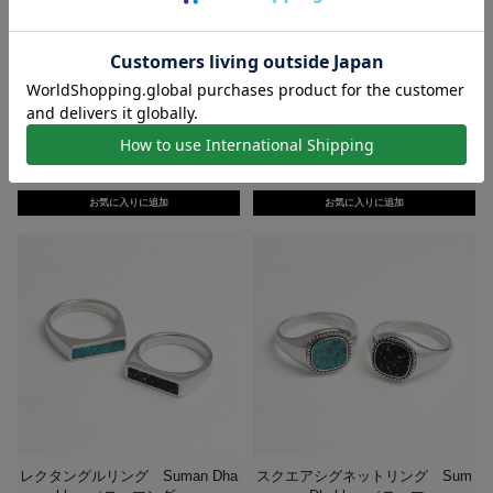
ナロースパイラルリング Suman
パウダーリング Suman Dhakhw
Dhakhwa（スーマン...
a（スーマンダックワ...
価格：57,200円(税込)
価格：66,000円(税込)
レクタングルリング Suman Dha
スクエアシグネットリング Sum