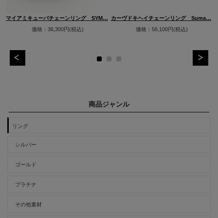
…
マイアミキューバチェーンリング SYM…
カーヴドキヘイチェーンリング Suma…
価格：36,300円(税込)
価格：56,100円(税込)
商品ジャンル
リング
シルバー
ゴールド
プラチナ
その他素材