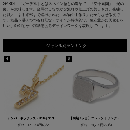
GARDEL［ガーデル］とはスペイン語との造語で、「空中庭園」「光の
庭」を意味します。金属のしなやかな流れや仕上げの美しさは、熟練し
た職人による細部まで追求された「本物の手作り」だからなせる技で
す。気品を湛えつつも鮮烈なデザインが特徴的で、色彩豊かに天然石を
用い、独創的かつ躍動感あるデザインワークを表現しています。
ジャンル別ランキング
ナンバーネックレス - K18イエロー…
【納期 1ヶ月】エレメントリング - …
価格：121,000円(税込)
価格：29,700円(税込)