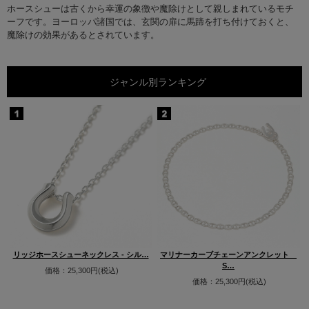
ホースシューは古くから幸運の象徴や魔除けとして親しまれているモチ
ーフです。ヨーロッパ諸国では、玄関の扉に馬蹄を打ち付けておくと、
魔除けの効果があるとされています。
ジャンル別ランキング
ブ
リッジホースシューネックレス - シル…
マリナーカーブチェーンアンクレット
S…
価格：25,300円(税込)
価格：25,300円(税込)