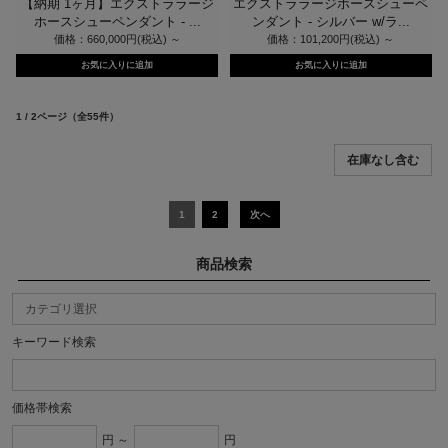
【納期 1ヶ月】エクストララージ
エクストララージホースシューペ
ホースシューペンダント - ...
ンダント - シルバー w/ラ...
価格：660,000円(税込)
～
価格：101,200円(税込)
～
1 / 2ページ
（全55件）
1
2
次へ
商品検索
キーワード検索
価格帯検索
円 ～
円