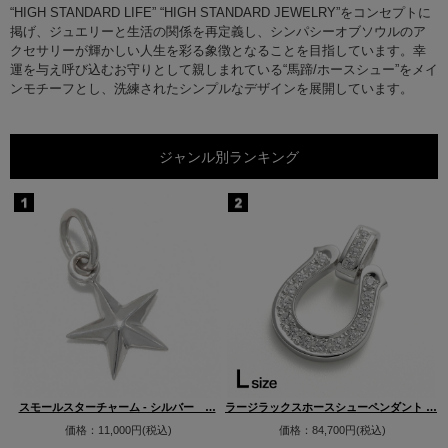
“HIGH STANDARD LIFE” “HIGH STANDARD JEWELRY”をコンセプトに
掲げ、ジュエリーと生活の関係を再定義し、シンパシーオブソウルのア
クセサリーが輝かしい人生を彩る象徴となることを目指しています。幸
運を与え呼び込むお守りとして親しまれている“馬蹄/ホースシュー”をメイ
ンモチーフとし、洗練されたシンプルなデザインを展開しています。
ジャンル別ランキング
…
スモールスターチャーム - シルバー …
ラージラックスホースシューペンダント …
価格：11,000円(税込)
価格：84,700円(税込)