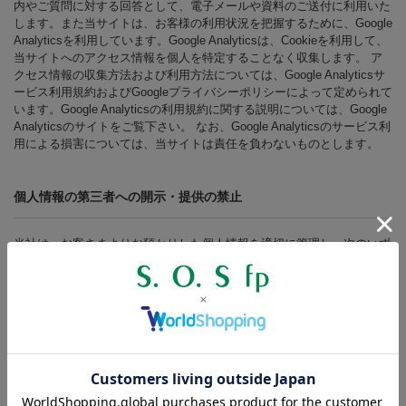
内やご質問に対する回答として、電子メールや資料のご送付に利用いた
します。また当サイトは、お客様の利用状況を把握するために、Google
Analyticsを利用しています。Google Analyticsは、Cookieを利用して、
当サイトへのアクセス情報を個人を特定することなく収集します。 ア
クセス情報の収集方法および利用方法については、Google Analyticsサ
ービス利用規約およびGoogleプライバシーポリシーによって定められて
います。Google Analyticsの利用規約に関する説明については、Google
Analyticsのサイトをご覧下さい。 なお、Google Analyticsのサービス利
用による損害については、当サイトは責任を負わないものとします。
個人情報の第三者への開示・提供の禁止
当社は、お客さまよりお預かりした個人情報を適切に管理し、次のいず
れかに該当する場合を除き、個人情報を第三者に開示いたしません。
・お客さまの同意がある場合 ・お客さまが希望されるサービスを行な
うために当社が業務を委託する業者に対して開示する場合 ・法令に基
づき開示することが必要である場合
個人情報の安全対策