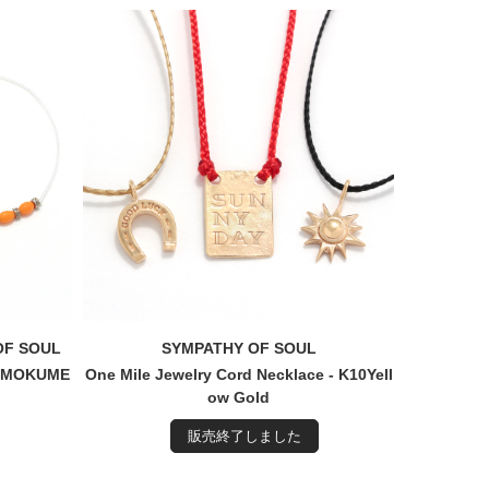
OF SOUL
SYMPATHY OF SOUL
ry MOKUME
One Mile Jewelry Cord Necklace - K10Yell
ow Gold
販売終了しました