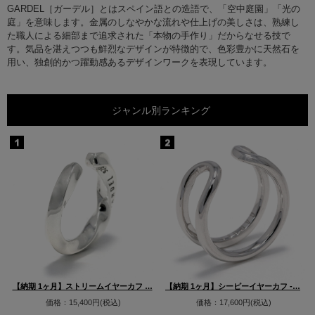
GARDEL［ガーデル］とはスペイン語との造語で、「空中庭園」「光の
庭」を意味します。金属のしなやかな流れや仕上げの美しさは、熟練し
た職人による細部まで追求された「本物の手作り」だからなせる技で
す。気品を湛えつつも鮮烈なデザインが特徴的で、色彩豊かに天然石を
用い、独創的かつ躍動感あるデザインワークを表現しています。
ジャンル別ランキング
…
【納期 1ヶ月】ストリームイヤーカフ …
【納期 1ヶ月】シーピーイヤーカフ -…
価格：15,400円(税込)
価格：17,600円(税込)