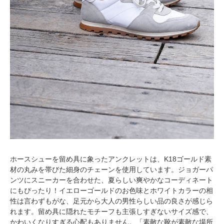
ホースシューを留め具に象ったアンクレットは、K18ゴールド素
材の丸みを帯びた細身のチェーンを使用しています。ジョガーパ
ンツにスニーカーを合わせた、夏らしい爽やかなコーディネート
にもぴったり！イエローゴールドのお色味とホワイトカラーの相
性は言わずもがな、足元から大人の男性らしい品の良さが感じら
れます。留め具に隠れたモチーフも主張しすぎないサイズ感で、
かわいくなりすぎる心配もありません。「素敵な靴が素敵な場所