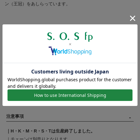
ン（王冠）をあしらっています。
商品詳細
【寸法】※文字によりサイズは異なります。
幅：約8mm - 18mm
高さ：約11mm - 20mm（バチカン除く）
【素材】シルバー925
【対象】メンズ / ユニセックス
製作工程の都合上、商品のサイズには若干の個体差が生じます。
表記の寸法に満たない、または寸法を超えるものがございますの
で、数値は目安とお考えください。
注意事項
｜H・K・M・R・S・Tは生産終了しました。
｜チェーンは別売りとなります。