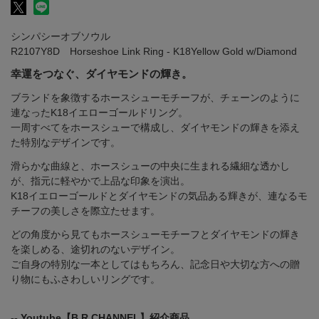
シンパシーオブソウル
R2107Y8D Horseshoe Link Ring - K18Yellow Gold w/Diamond
幸運をつなぐ、ダイヤモンドの輝き。
ブランドを象徴するホースシューモチーフが、チェーンのように
連なったK18イエローゴールドリング。
一周すべてをホースシューで構成し、ダイヤモンドの輝きを添え
た特別なデザインです。
滑らかな曲線と、ホースシューの中央に生まれる繊細な透かし
が、指元に軽やかで上品な印象を演出。
K18イエローゴールドとダイヤモンドの気品ある輝きが、連なるモ
チーフの美しさを際立たせます。
どの角度から見てもホースシューモチーフとダイヤモンドの輝き
を楽しめる、途切れのないデザイン。
ご自身の特別な一本としてはもちろん、記念日や大切な方への贈
り物にもふさわしいリングです。
-- Youtube【B.R.CHANNEL】紹介商品