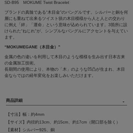
SD-B95 MOKUME Twist Bracelet
ブランドの真髄である“木目金”のバングルです。シルバーと銅を何
層にも重ねて出来るツイスト状の木目模様から人と人との交わり
に例え「絆」「運命」という意味が込められています。3箇所に設
けられた“ねじれ”が、シンプルなバングルにアクセントを与えてい
ます。
“MOKUMEGANE（木目金）”
金属の色の違いを利用して木目のような模様を生み出す日本古来
の金属加工技術。
長期間の使用により、本物の「木」のような凹凸が生まれ、木目
金ならではの経年変化をお楽しみいただけます。
商品詳細
【寸法】幅：約4mm
【サイズ】内径約13cm、約15cm、約17cm（開口部を除く）
【素材】シルバー925、銅