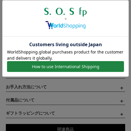
｜当商品は受注販売商品となります。ご注文をいただいてから１
ヶ月半後の発送となります。
・お支払い方法に代金引換、あと払い（ペイディ）がご利用いた
だけません。
・お届け日時のご指定はできません。
｜繊細な商品ですので取り扱いにはご注意ください。
｜実際の商品は、製造工程の都合上、色味・柄・形状などの細部
仕様が掲載画像と若干異なる場合がございます。予めご了承くだ
さい。
在庫・ご注文について
お手入れ方法について
付属品について
ギフトラッピングについて
関連商品