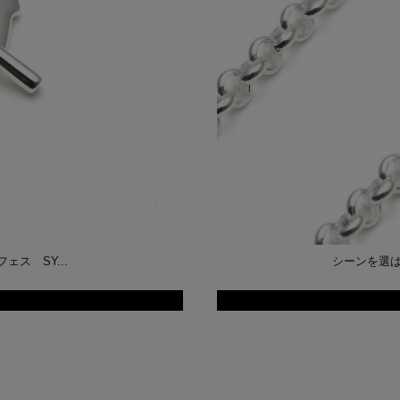
ス SY...
シーンを選ば