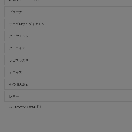
プラチナ
ラボグロウンダイヤモンド
ダイヤモンド
ターコイズ
ラピスラズリ
オニキス
その他天然石
レザー
6 / 18ページ
（全531件）