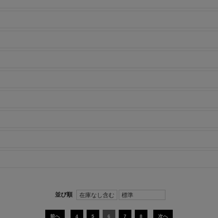
前へ
4
5
6
7
8
次へ