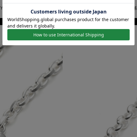
PATH...
上品な存在感を