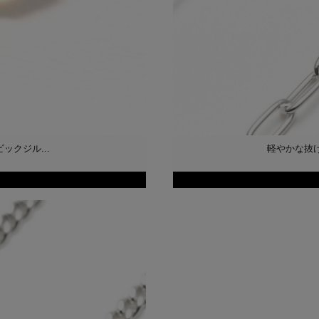
ックジル...
軽やかな抜け