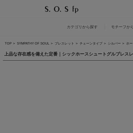
カテゴリ
から探す
モチーフ
か
TOP
>
SYMPATHY OF SOUL
>
ブレスレット
>
チェーンタイプ
>
シルバー
>
ホー
上品な存在感を備えた定番｜シックホースシュートグルブレスレット - 