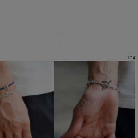
1
/
14