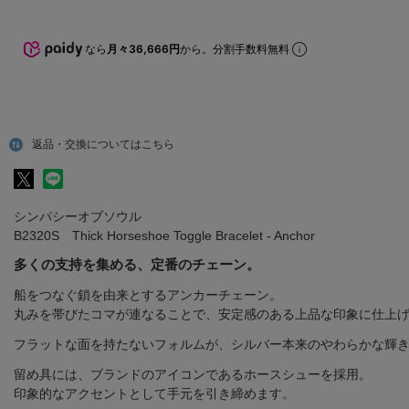
なら
月々36,666円
から。分割手数料無料
返品・交換についてはこちら
シンパシーオブソウル
B2320S Thick Horseshoe Toggle Bracelet - Anchor
多くの支持を集める、定番のチェーン。
船をつなぐ鎖を由来とするアンカーチェーン。
丸みを帯びたコマが連なることで、安定感のある上品な印象に仕上
フラットな面を持たないフォルムが、シルバー本来のやわらかな輝
留め具には、ブランドのアイコンであるホースシューを採用。
印象的なアクセントとして手元を引き締めます。