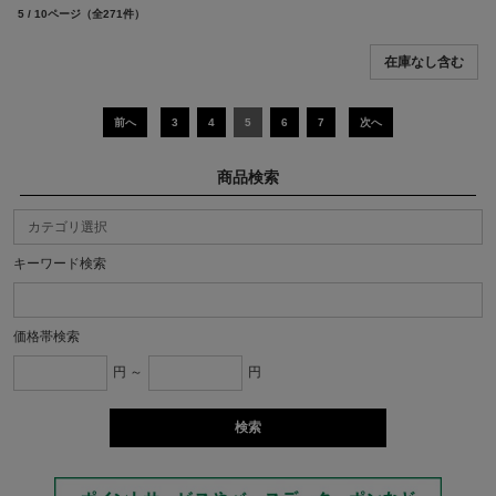
5 / 10ページ
（全271件）
前へ
3
4
5
6
7
次へ
商品検索
キーワード検索
価格帯検索
円 ～
円