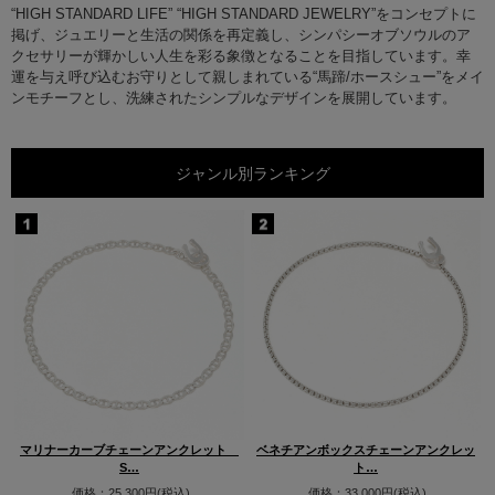
“HIGH STANDARD LIFE” “HIGH STANDARD JEWELRY”をコンセプトに
掲げ、ジュエリーと生活の関係を再定義し、シンパシーオブソウルのア
クセサリーが輝かしい人生を彩る象徴となることを目指しています。幸
運を与え呼び込むお守りとして親しまれている“馬蹄/ホースシュー”をメイ
ンモチーフとし、洗練されたシンプルなデザインを展開しています。
ジャンル別ランキング
ブ
マリナーカーブチェーンアンクレット
ベネチアンボックスチェーンアンクレッ
S…
ト…
価格：25,300円(税込)
価格：33,000円(税込)