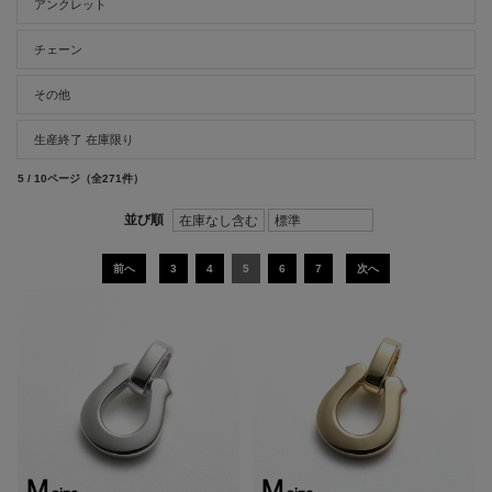
アンクレット
チェーン
その他
生産終了 在庫限り
5 / 10ページ
（全271件）
前へ
3
4
5
6
7
次へ