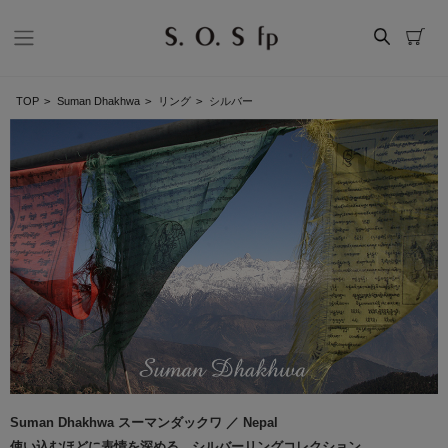
TOP
>
Suman Dhakhwa
>
リング
>
シルバー
Suman Dhakhwa スーマンダックワ ／ Nepal
使い込むほどに表情を深める、シルバーリングコレクション。