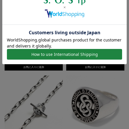
カーヴドムーンフープピアス Su
コラボレーショントグルブレスレ
man Dhakhwa×SY...
ット Suman Dhakhw...
価格：30,800円(税込)
価格：97,900円(税込)