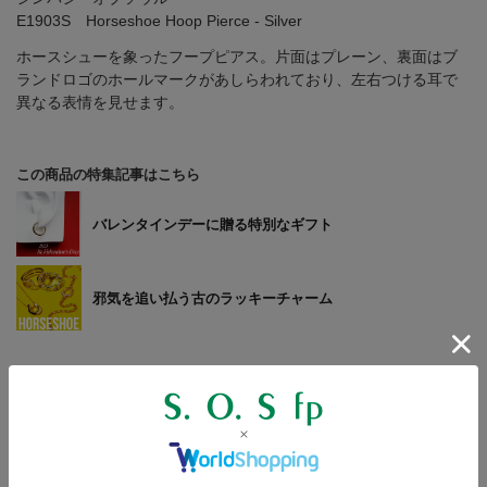
E1903S Horseshoe Hoop Pierce - Silver
ホースシューを象ったフープピアス。片面はプレーン、裏面はブ
ランドロゴのホールマークがあしらわれており、左右つける耳で
異なる表情を見せます。
この商品の特集記事はこちら
バレンタインデーに贈る特別なギフト
邪気を追い払う古のラッキーチャーム
商品詳細
【寸法】
高さ：約17.1mm