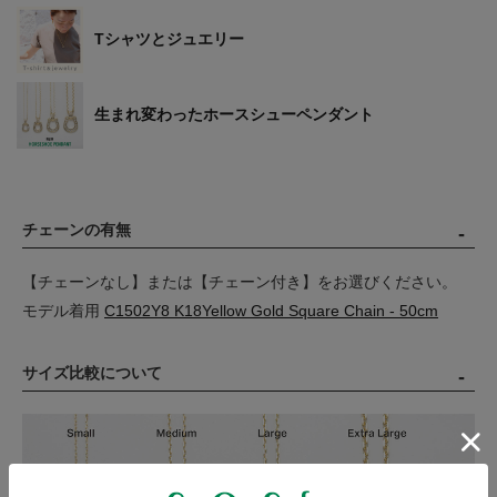
Tシャツとジュエリー
生まれ変わったホースシューペンダント
チェーンの有無
【チェーンなし】または【チェーン付き】をお選びください。
モデル着用
C1502Y8 K18Yellow Gold Square Chain - 50cm
サイズ比較について