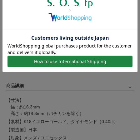
ホースシューペンダントの大きさの比較。当商品は
Extra Large
の大きさとなります。
※画像内の高さの数値はバチカンを含みます。
P2306Y8D (Small)の商品ページは
こちら
P2301Y8D (Medium)の商品ページは
こちら
P2302Y8D (Large)の商品ページは
こちら
商品詳細
【寸法】
幅：約16.3mm
高さ：約18.3mm（バチカンを除く）
【素材】K18イエローゴールド、ダイヤモンド（0.40ct）
【製造国】日本
【対象】メンズ / ユニセックス