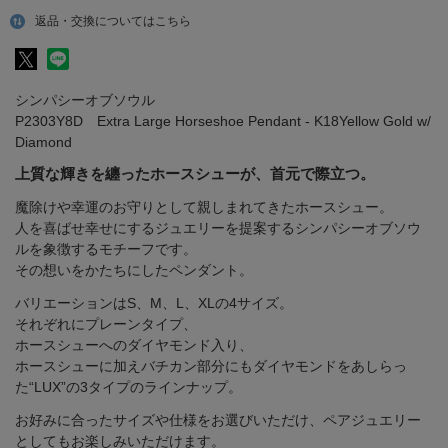
返品・交換についてはこちら
シンパシーオブソウル
P2303Y8D Extra Large Horseshoe Pendant - K18Yellow Gold w/
Diamond
上質な輝きを纏ったホースシューが、首元で際立つ。
魔除けや幸運のお守りとして親しまれてきたホースシュー。
人を喜ばせ幸せにするジュエリーを提案するシンパシーオブソウ
ルを象徴するモチーフです。
その想いをかたちにしたペンダント。
バリエーションはS、M、L、XLの4サイズ。
それぞれにプレーンタイプ、
ホースシューへのダイヤモンド入り、
ホースシューに加えバチカン部分にもダイヤモンドをあしらっ
た“LUX”の3タイプのラインナップ。
お好みに合ったサイズや仕様をお選びいただけ、ペアジュエリー
としてもお楽しみいただけます。