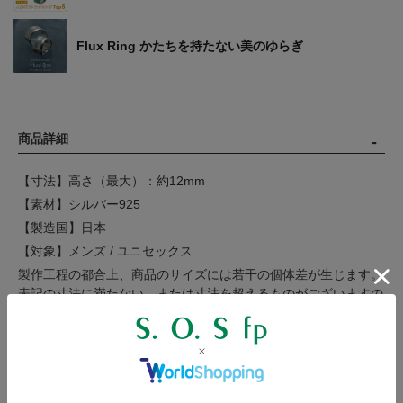
Flux Ring かたちを持たない美のゆらぎ
商品詳細
【寸法】高さ（最大）：約12mm
【素材】シルバー925
【製造国】日本
【対象】メンズ / ユニセックス
製作工程の都合上、商品のサイズには若干の個体差が生じます。
表記の寸法に満たない、または寸法を超えるものがございますの
で、数値は目安とお考えください。