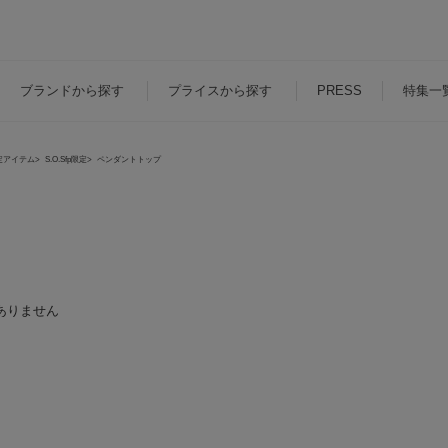
ブランド
から探す
プライス
から探す
PRESS
特集一
定アイテム
S.O.Sfp限定
ペンダントトップ
ありません