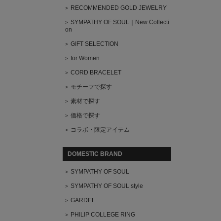
RECOMMENDED GOLD JEWELRY
SYMPATHY OF SOUL｜New Collecti
on
GIFT SELECTION
for Women
CORD BRACELET
モチーフで探す
素材で探す
価格で探す
コラボ・限定アイテム
DOMESTIC BRAND
SYMPATHY OF SOUL
SYMPATHY OF SOUL style
GARDEL
PHILIP COLLEGE RING