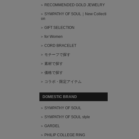
RECOMMENDED GOLD JEWELRY
SYMPATHY OF SOUL｜New Collecti
on
GIFT SELECTION
for Women
CORD BRACELET
モチーフで探す
素材で探す
価格で探す
コラボ・限定アイテム
DOMESTIC BRAND
SYMPATHY OF SOUL
SYMPATHY OF SOUL style
GARDEL
PHILIP COLLEGE RING