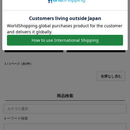
S.O.S fp 恵比寿本店、Internet Sto
【納期 2ヶ月】S.O.S fp恵比寿本
re限...
店、WEB限定 シル...
価格：49,500円(税込)
価格：91,300円(税込)
1 / 1ページ
（全2件）
商品検索
キーワード検索