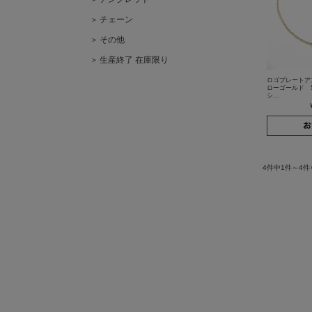
チェーン
その他
生産終了 在庫限り
ロゴプレートアン
ローゴールド SY
シ…
4件中1件～4