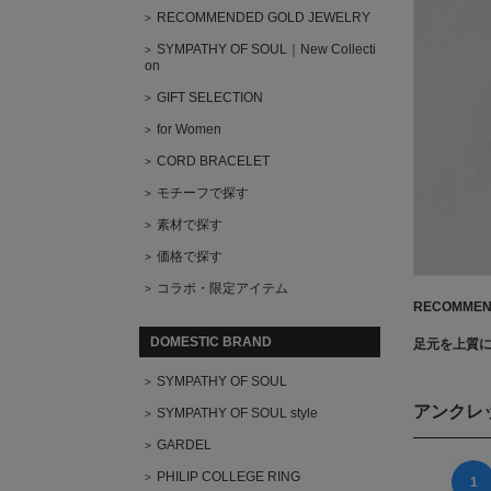
RECOMMENDED GOLD JEWELRY
SYMPATHY OF SOUL｜New Collecti
on
GIFT SELECTION
for Women
CORD BRACELET
モチーフで探す
素材で探す
価格で探す
コラボ・限定アイテム
RECOMMEN
DOMESTIC BRAND
足元を上質
SYMPATHY OF SOUL
アンクレ
SYMPATHY OF SOUL style
GARDEL
PHILIP COLLEGE RING
1