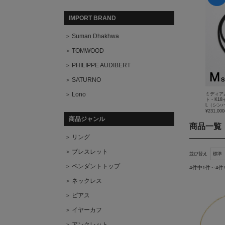
IMPORT BRAND
Suman Dhakhwa
TOMWOOD
PHILIPPE AUDIBERT
SATURNO
Lono
ミディア
ト - K1
L（シンパ
¥231,000
商品ジャンル
商品一覧
リング
ブレスレット
並び替え
ペンダントトップ
4件中1件～4
ネックレス
ピアス
イヤーカフ
アンクレット