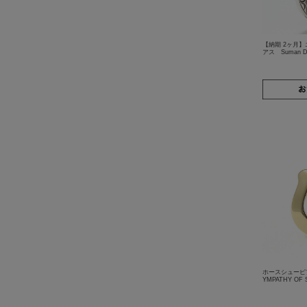
【納期 2ヶ月
アス Suman
ホースシューピア
YMPATHY O