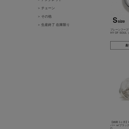
チェーン
その他
生産終了 在庫限り
プレーンフープピア
HY OF SO
【納期 1ヶ月】
バー w/ブラック
O…