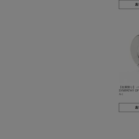
【在庫限り】 
SYMPATHY 
ル）