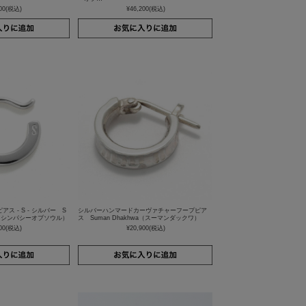
00
(税込)
¥46,200
(税込)
ス - S - シルバー S
シルバーハンマードカーヴァチャーフープピア
UL（シンパシーオブソウル）
ス Suman Dhakhwa（スーマンダックワ）
00
(税込)
¥20,900
(税込)