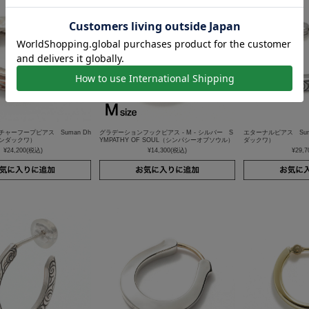
ャーフープピアス Suman Dh
グラデーションフックピアス - M - シルバー S
エターナルピアス Sum
マンダックワ）
YMPATHY OF SOUL（シンパシーオブソウル）
ダックワ）
¥24,200
(税込)
¥14,300
(税込)
¥29,7