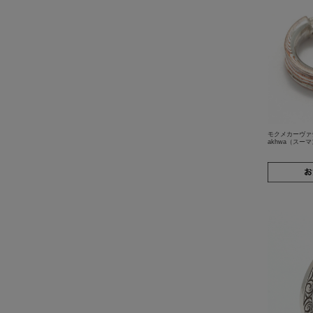
モクメカーヴァチ
akhwa（スー