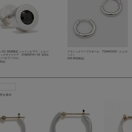
ヶ月】WEB限定 シャインピアス - シルバ
クラシックフープスモール TOMWOOD（トムウ
ラックサファイア SYMPATHY OF SOUL
ッド）
シーオブソウル）
¥39,900
(税込)
税込)
4件を表示