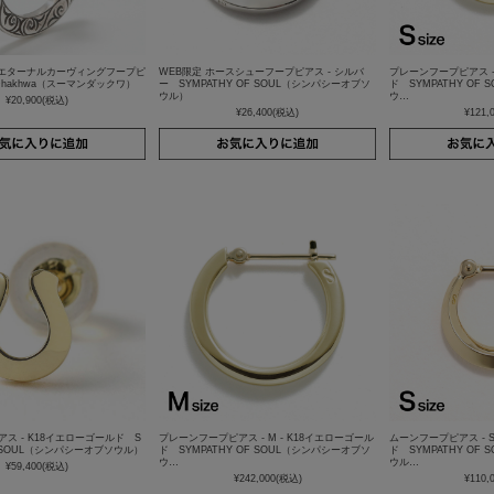
】エターナルカーヴィングフープピ
WEB限定 ホースシューフープピアス - シルバ
プレーンフープピアス - 
 Dhakhwa（スーマンダックワ）
ー SYMPATHY OF SOUL（シンパシーオブソ
ド SYMPATHY OF
ウル）
ウ…
¥20,900
(税込)
¥26,400
(税込)
¥121,
ス - K18イエローゴールド S
プレーンフープピアス - M - K18イエローゴール
ムーンフープピアス - S
F SOUL（シンパシーオブソウル）
ド SYMPATHY OF SOUL（シンパシーオブソ
ド SYMPATHY OF
ウ…
ウル…
¥59,400
(税込)
¥242,000
(税込)
¥110,