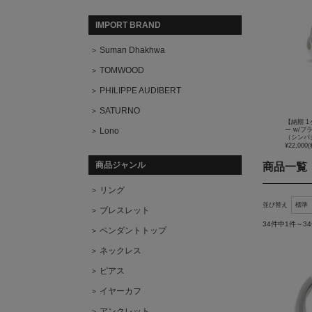
IMPORT BRAND
Suman Dhakhwa
TOMWOOD
PHILIPPE AUDIBERT
SATURNO
【納期 1
Lono
ー w/ブ
（シンパ
¥22,000
(
商品ジャンル
商品一覧
リング
並び替え
ブレスレット
34件中1件～3
ペンダントトップ
ネックレス
ピアス
イヤーカフ
アンクレット