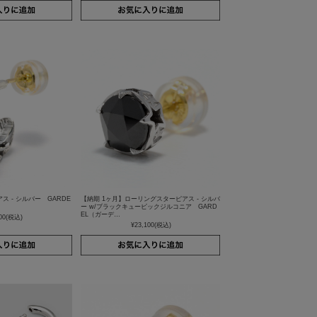
 - シルバー GARDE
【納期 1ヶ月】ローリングスターピアス - シルバ
ー w/ブラックキュービックジルコニア GARD
EL（ガーデ…
00
(税込)
¥23,100
(税込)