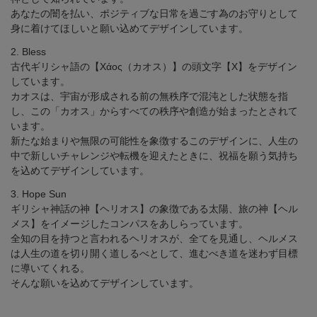
あなたの闇を払い、ポジティブな日常を過ごす為のお守りとして
身に着けてほしいと願い込めてデザインしています。
2. Bless
古代ギリシャ語の【Χάος（カオス）】の頭文字【X】をデザイン
しています。
カオスは、宇宙が形成される前の無秩序で混沌とした状態を指
し、この「カオス」からすべての秩序や創造が始まったとされて
います。
新たな始まりや無限の可能性を象徴するこのデザインに、人生の
中で新しいチャレンジや転機を迎えたときに、祝福を願う気持ち
を込めてデザインしています。
3. Hope Sun
ギリシャ神話の神【ヘリオス】の象徴である太陽、旅の神【ヘル
メス】をイメージしたコンパスをあしらっています。
全知の目を持つと言われるヘリオスが、全てを見通し、ヘルメス
は人生の道を切り開く道しるべとして、進むべき道を迷わず目標
に導いてくれる。
そんな願いを込めてデザインしています。