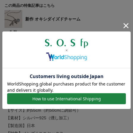
この商品の特集記事はこちら
新作 オキシダイズドチャーム
ヴィンテージな雰囲気を纏ったコインジュエリー
商品詳細
【寸法】
トップ 幅：約14.5mm / 高さ：約14.5mm（バチカンを除
く）
チェーン 幅：約2.1mm
【サイズ】約55cm（約50cmに調節可）
【素材】シルバー925（燻し加工）
【製造国】日本