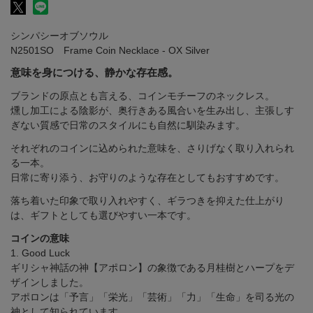
シンパシーオブソウル
N2501SO Frame Coin Necklace - OX Silver
意味を身につける、静かな存在感。
ブランドの原点とも言える、コインモチーフのネックレス。
燻し加工による陰影が、奥行きある風合いを生み出し、主張しす
ぎない質感で日常のスタイルにも自然に馴染みます。
それぞれのコインに込められた意味を、さりげなく取り入れられ
る一本。
日常に寄り添う、お守りのような存在としてもおすすめです。
落ち着いた印象で取り入れやすく、ギラつきを抑えた仕上がり
は、ギフトとしても選びやすい一本です。
コインの意味
1. Good Luck
ギリシャ神話の神【アポロン】の象徴である月桂樹とハープをデ
ザインしました。
アポロンは「予言」「栄光」「芸術」「力」「生命」を司る光の
神として知られています。