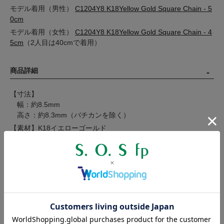
モデル着用（男性）
C1204Y8 K18Yellow Gold Square Chain - 5
0cm
モデル着用（女性）
C1204Y8 K18Yellow Gold Square Chain - 4
5cm
（2人目は40cmで着用）
商品詳細
【寸法】
幅：約8.5mm
高さ：約8.3mm（バチカンを除く）
【素材】K18イエローゴールド
【製造国】日本
【対象】メンズ / ユニセックス
製作工程の都合上、商品のサイズには若干の個体差が生じます。
表記の寸法に満たない、または寸法を超えるものがございますの
で、数値は目安とお考えください。
注意事項