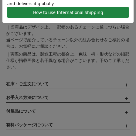
｜当商品のお支払い方法はクレジットカード決済、au PAY、Am
azon Pay、楽天ペイ、銀行振込のみとなります。
｜当商品はデザイン上、一部幅のあるチェーンに通しづらい場合
がございます。
当ページで紹介しているチェーン以外の組み合わせをご検討の場
合は、お気軽にご相談ください。
｜実際の商品は、製造工程の都合上、色味・柄・形状などの細部
仕様が掲載画像と若干異なる場合がございます。予めご了承くだ
さい。
在庫・ご注文について
お手入れ方法について
付属品について
有料パッケージについて