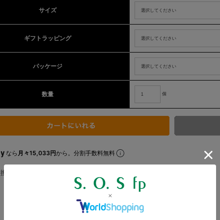
サイズ
ギフトラッピング
パッケージ
数量
個
なら
月々15,033円
から。分割手数料無料
交換についてはこちら