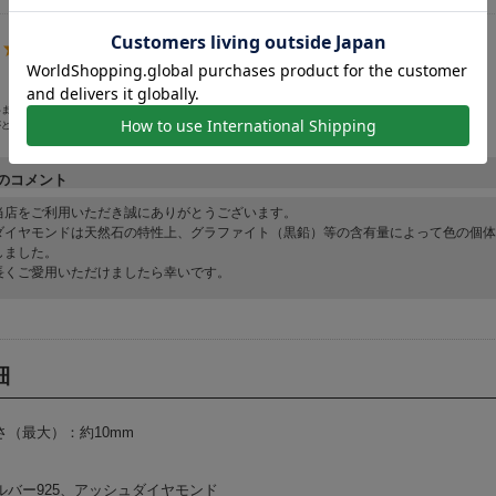
います
がどの程度か分からなかったがちょうど良い輝きでした！
のコメント
当店をご利用いただき誠にありがとうございます。
ダイヤモンドは天然石の特性上、グラファイト（黒鉛）等の含有量によって色の個体
しました。
長くご愛用いただけましたら幸いです。
細
さ（最大）：約10mm
ルバー925、アッシュダイヤモンド