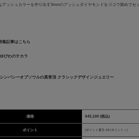
なアッシュカラーを作り出す3mmのアッシュダイヤモンドをゴコウ留めでセ
特集記事はこちら
ゆびわのチカラ
シンパシーオブソウルの真骨頂 クラシックデザインジュエリー
価格
¥45,100
(税込)
ポイント
[ポイント還元 451ポイント～]