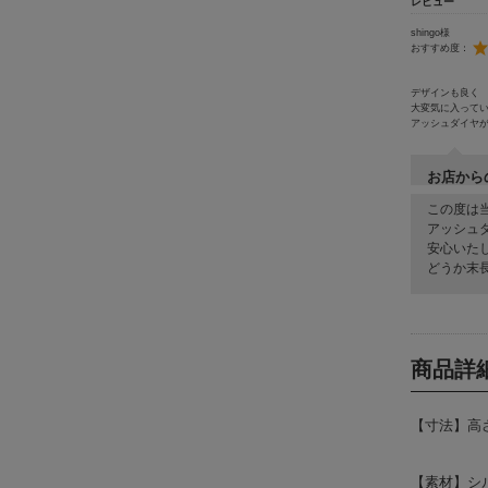
レビュー
shingo様
おすすめ度：
デザインも良く
大変気に入って
アッシュダイヤ
お店から
この度は
アッシュ
安心いた
どうか末
商品詳
【寸法】高
【素材】シ