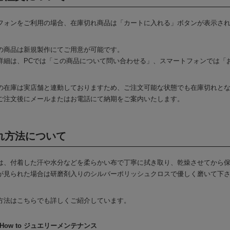
フォンをご利用の場合、在庫切れ商品は「カートに入れる」ボタンが表示さ
の商品は新規製作にてご用意が可能です。
詳細は、PCでは「この商品について問い合わせる」、スマートフォンでは「
の在庫は実店舗と連動しておりますため、ご注文可能な状態でも在庫切れと
ご注文後にメールまたはお電話にて納期をご案内いたします。
れ方法について
は、付着した汗や水分などを柔らかい布で丁寧に拭き取り、乾燥させてから
が見られた場合は研磨剤入りのシルバーポリッシュクロスで優しく磨いて下
方法はこちらでも詳しくご紹介しています。
How to ジュエリーメンテナンス