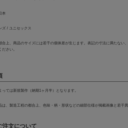
日本
ズ / ユニセックス
都合上、商品のサイズには若干の個体差が生じます。表記の寸法に満たない
ください。
項
よっては新規製作（納期1ヶ月半）となります。
品は、製造工程の都合上、色味・柄・形状などの細部仕様が掲載画像と若干
ご注文について