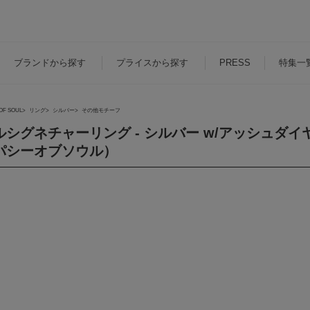
ブランド
から探す
プライス
から探す
PRESS
特集一
OF SOUL
リング
シルバー
その他モチーフ
シグネチャーリング - シルバー w/アッシュダイヤモン
パシーオブソウル）