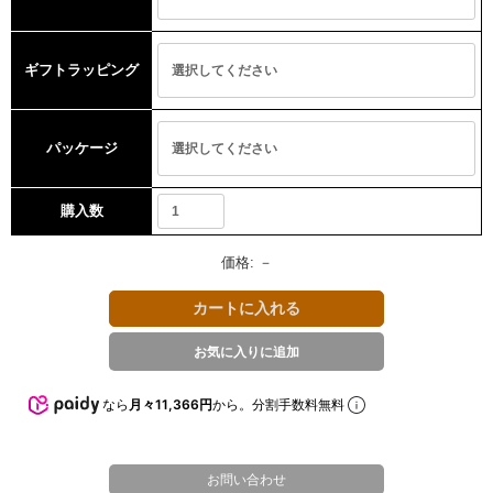
ギフトラッピング
パッケージ
購入数
価格:
－
なら
月々11,366円
から。分割手数料無料
お問い合わせ