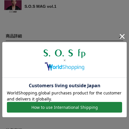
S.O.S MAG vol.1
商品詳細
【寸法】
ホースシュー 幅：約10.7mm / 高さ：約11.7mm
チェーン 幅：約1.4mm
【サイズ】50cm（45cmに調節可）
【素材】シルバー925、キュービックジルコニア
【製造国】日本
【対象】メンズ / ユニセックス
製作工程の都合上、商品のサイズには若干の個体差が生じます。
表記の寸法に満たない、または寸法を超えるものがございますの
で、数値は目安とお考えください。