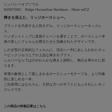
シンパシーオブソウル
N2007SNC Ridge Horseshoe Necklace - Silver w/CZ
輝きを添えた、リッジホースシュー。
ブランドを代表する人気モデル、リッジホースシューネックレ
ス。
ペンダントトップに直接チェーンを通すことで、ホースシュー本
来の美しいフォルムを際立たせた洗練されたデザインです。
しのぎ型の立体的なフォルムに、頂点へ一列にあしらわれたキュ
ービックジルコニアが上品な輝きをプラス。
シルバーならではのやわらかな輝きと調和し、胸元を華やかに彩
ります。
幸運の象徴として親しまれるホースシューモチーフを、より印象
的に楽しめる一本。
ご自身用にはもちろん、大切な方へのギフトにもふさわしいネッ
クレスです。
この商品の特集記事はこちら