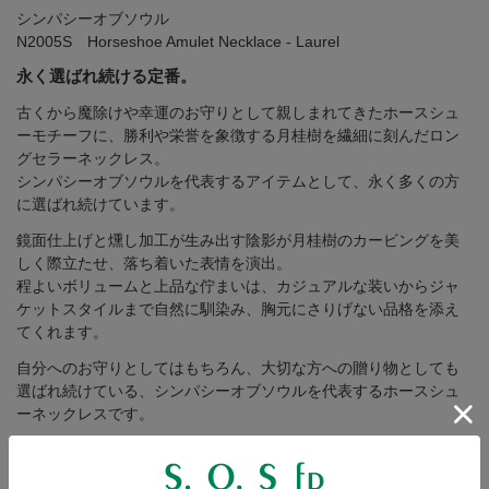
シンパシーオブソウル
N2005S Horseshoe Amulet Necklace - Laurel
永く選ばれ続ける定番。
古くから魔除けや幸運のお守りとして親しまれてきたホースシュ
ーモチーフに、勝利や栄誉を象徴する月桂樹を繊細に刻んだロン
グセラーネックレス。
シンパシーオブソウルを代表するアイテムとして、永く多くの方
に選ばれ続けています。
鏡面仕上げと燻し加工が生み出す陰影が月桂樹のカービングを美
しく際立たせ、落ち着いた表情を演出。
程よいボリュームと上品な佇まいは、カジュアルな装いからジャ
ケットスタイルまで自然に馴染み、胸元にさりげない品格を添え
てくれます。
自分へのお守りとしてはもちろん、大切な方への贈り物としても
選ばれ続けている、シンパシーオブソウルを代表するホースシュ
ーネックレスです。
この商品の特集記事はこちら