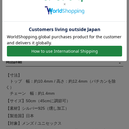
アイテム別 人気ギフトランキング Top 5
コーディネートで選ぶ燻しネックレス
商品詳細
【寸法】
トップ 幅：約10.4mm / 高さ：約12.4mm（バチカンを除
く）
チェーン 幅：約1.4mm
【サイズ】50cm（45cmに調節可）
【素材】シルバー925（燻し加工）
【製造国】日本
【対象】メンズ / ユニセックス