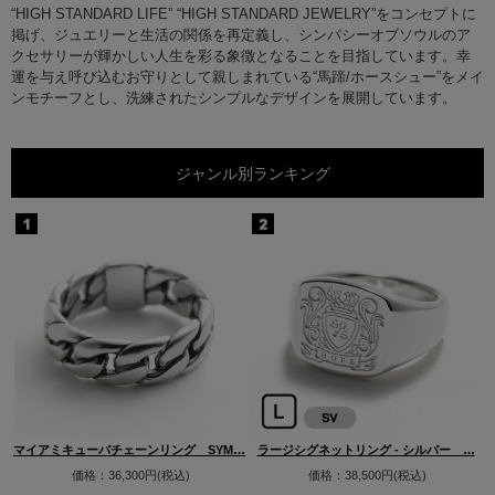
“HIGH STANDARD LIFE” “HIGH STANDARD JEWELRY”をコンセプトに
掲げ、ジュエリーと生活の関係を再定義し、シンパシーオブソウルのア
クセサリーが輝かしい人生を彩る象徴となることを目指しています。幸
運を与え呼び込むお守りとして親しまれている“馬蹄/ホースシュー”をメイ
ンモチーフとし、洗練されたシンプルなデザインを展開しています。
ジャンル別ランキング
…
マイアミキューバチェーンリング SYM…
ラージシグネットリング - シルバー …
価格：36,300円(税込)
価格：38,500円(税込)