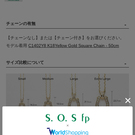
チェーンの有無
【チェーンなし】または【チェーン付き】をお選びください。
モデル着用
C1402Y8 K18Yellow Gold Square Chain - 50cm
サイズ比較について
ホースシューペンダントの大きさの比較。当商品は
Large
の大き
さとなります。