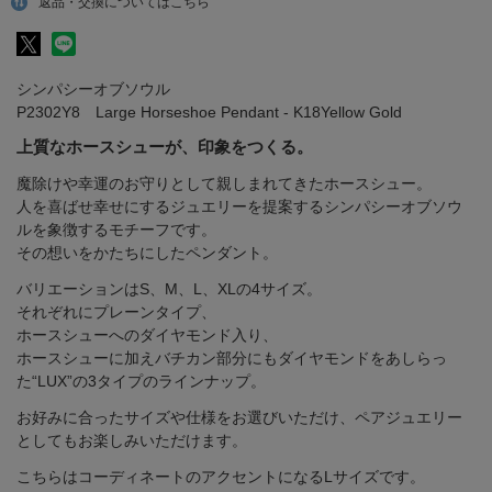
返品・交換についてはこちら
シンパシーオブソウル
P2302Y8 Large Horseshoe Pendant - K18Yellow Gold
上質なホースシューが、印象をつくる。
魔除けや幸運のお守りとして親しまれてきたホースシュー。
人を喜ばせ幸せにするジュエリーを提案するシンパシーオブソウ
ルを象徴するモチーフです。
その想いをかたちにしたペンダント。
バリエーションはS、M、L、XLの4サイズ。
それぞれにプレーンタイプ、
ホースシューへのダイヤモンド入り、
ホースシューに加えバチカン部分にもダイヤモンドをあしらっ
た“LUX”の3タイプのラインナップ。
お好みに合ったサイズや仕様をお選びいただけ、ペアジュエリー
としてもお楽しみいただけます。
こちらはコーディネートのアクセントになるLサイズです。