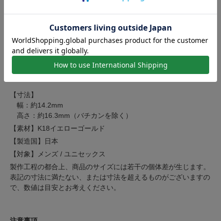
※画像内の高さの数値はバチカンを含みます。
P2306Y8 (Small)の商品ページは
こちら
P2301Y8 (Medium)の商品ページは
こちら
P2303Y8 (Extra Large)の商品ページは
こちら
商品詳細
【寸法】
幅：約14.2mm
高さ：約16.3mm（バチカンを除く）
【素材】K18イエローゴールド
【製造国】日本
【対象】メンズ / ユニセックス
製作工程の都合上、商品のサイズには若干の個体差が生じます。
表記の寸法に満たない、または寸法を超えるものがございますの
で、数値は目安とお考えください。
注意事項