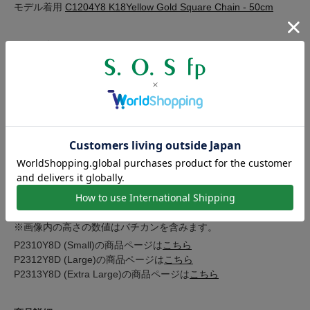
モデル着用
C1204Y8 K18Yellow Gold Square Chain - 50cm
サイズ比較について
ホースシューペンダントの大きさの比較。当商品は
Medium
の大
きさとなります。
※画像内の高さの数値はバチカンを含みます。
P2310Y8D (Small)の商品ページは
こちら
P2312Y8D (Large)の商品ページは
こちら
P2313Y8D (Extra Large)の商品ページは
こちら