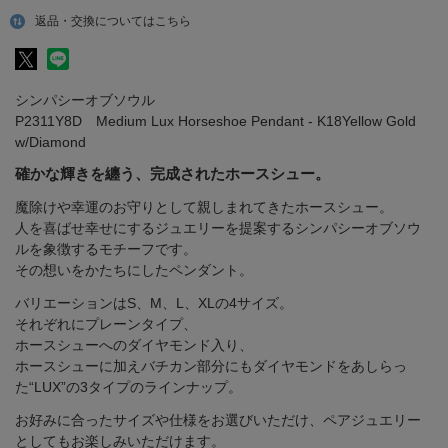
返品・交換についてはこちら
シンパシーオブソウル
P2311Y8D Medium Lux Horseshoe Pendant - K18Yellow Gold
w/Diamond
確かな輝きを纏う、完成されたホースシュー。
魔除けや幸運のお守りとして親しまれてきたホースシュー。
人を喜ばせ幸せにするジュエリーを提案するシンパシーオブソウ
ルを象徴するモチーフです。
その想いをかたちにしたペンダント。
バリエーションはS、M、L、XLの4サイズ。
それぞれにプレーンタイプ、
ホースシューへのダイヤモンド入り、
ホースシューに加えバチカン部分にもダイヤモンドをあしらっ
た“LUX”の3タイプのラインナップ。
お好みに合ったサイズや仕様をお選びいただけ、ペアジュエリー
としてもお楽しみいただけます。