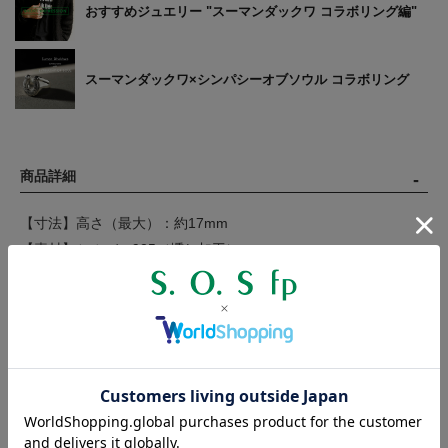
おすすめジュエリー "スーマンダックワ コラボリング編"
スーマンダックワ×シンパシーオブソウル コラボリング
商品詳細
【寸法】高さ（最大）：約17mm
【素材】シルバー925（燻し加工）
リング部分の表面はつや消し仕上げとなります。
【製造国】ネパール
【対象】メンズ / ユニセックス
製作工程の都合上、商品のサイズには若干の個体差が生じます。
表記の寸法に満たない、または寸法を超えるものがございますの
で、数値は目安とお考えください。