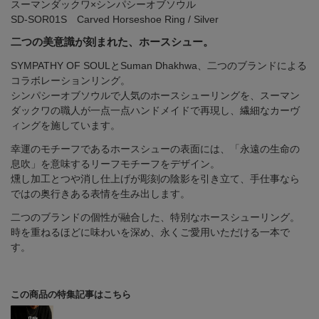
スーマンダックワ×シンパシーオブソウル
SD-SOR01S Carved Horseshoe Ring / Silver
二つの美意識が刻まれた、ホースシュー。
SYMPATHY OF SOULとSuman Dhakhwa、二つのブランドによる
コラボレーションリング。
シンパシーオブソウルで人気のホースシューリングを、スーマン
ダックワの職人が一点一点ハンドメイドで再現し、繊細なカーヴ
ィングを施しています。
幸運のモチーフであるホースシューの表面には、「永遠の生命の
息吹」を意味するリーフモチーフをデザイン。
燻し加工とつや消し仕上げが彫刻の陰影を引き立て、手仕事なら
ではの奥行きある表情を生み出します。
二つのブランドの個性が融合した、特別なホースシューリング。
時を重ねるほどに味わいを深め、永くご愛用いただける一本で
す。
この商品の特集記事はこちら