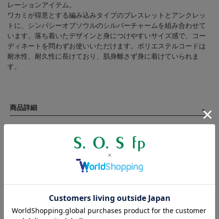
レーションアイテム。
ワカミが得意とする編み込みタイプのブレスレットとアンクレッ
トに、シンパシーオブソウルのシルバーチャームを組み合わせて
います。落ち着いたデザインと身につけやすいサイズ感で、コー
ディネートを問わずお使いいただけます。ポリエステルコードは
耐水性、耐久性に長けており、肌身離さず身に着けていられま
す。
商品詳細
[ブレスレット]
【寸法】
チャーム 幅：約8.9mm
コード 幅：約4.9mm
【サイズ】約19cm（約17cmへ調節可）
[アンクレット]
【寸法】
チャーム 幅：約8.6mm / 高さ：約13.4mm（バチカンを除