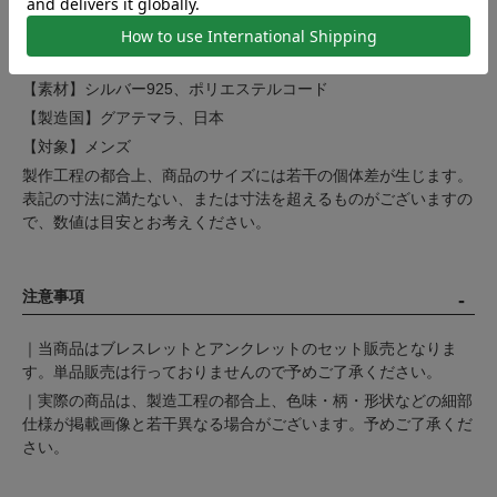
く）
コード 幅：約3mm
【サイズ】約24-26cm
【素材】シルバー925、ポリエステルコード
【製造国】グアテマラ、日本
【対象】メンズ
製作工程の都合上、商品のサイズには若干の個体差が生じます。
表記の寸法に満たない、または寸法を超えるものがございますの
で、数値は目安とお考えください。
注意事項
｜当商品はブレスレットとアンクレットのセット販売となりま
す。単品販売は行っておりませんので予めご了承ください。
｜実際の商品は、製造工程の都合上、色味・柄・形状などの細部
仕様が掲載画像と若干異なる場合がございます。予めご了承くだ
さい。