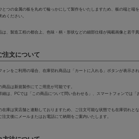
ひとつの金属の板を丸めて輪っかにして製作をいたしますため、板の端と端
求めください。
品は、製造工程の都合上、色味・柄・形状などの細部仕様が掲載画像と若干
ご注文について
フォンをご利用の場合、在庫切れ商品は「カートに入れる」ボタンが表示さ
の商品は新規製作にてご用意が可能です。
詳細は、PCでは「この商品について問い合わせる」、スマートフォンでは「
の在庫は実店舗と連動しておりますため、ご注文可能な状態でも在庫切れと
ご注文後にメールまたはお電話にて納期をご案内いたします。