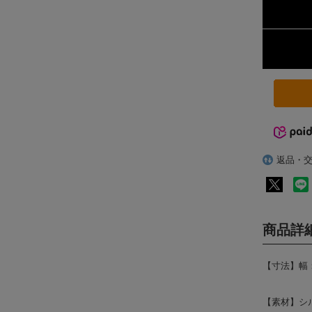
返品・
商品詳
【寸法】幅
【素材】シル