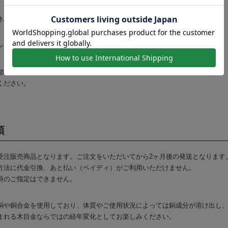
ネパール
ズ / ユニセックス
都合上、商品のサイズには若干の個体差が生じます。表記の寸法に満たない
ください。
項
受注販売商品となります。ご注文をいただいてから2ヶ月後の発送となります
方法に代金引換、あと払い（ペイディ）がご利用いただけません。
時のご指定はできません。
銅や銅合金を使用しており、体質やご使用状況によっては銅成分が溶け出し
まれる木目金ならではの経年変化としてお楽しみください。