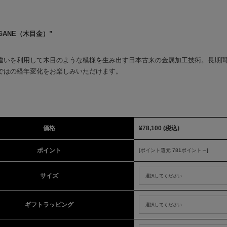
EGANE（木目金）”
違いを利用して木目のような模様を生み出す日本古来の金属加工技術。長期
ではの経年変化をお楽しみいただけます。
価格
¥78,100
(税込)
ポイント
[ポイント還元 781ポイント～]
サイズ
ギフトラッピング