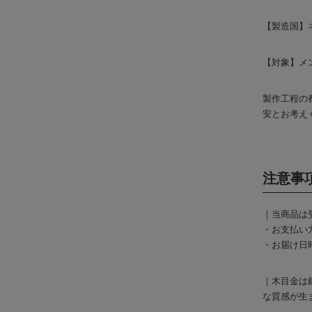
【製造国】
【対象】メン
製作工程の
安とお考え
注意事
｜当商品は
・お支払い
・お届け日
｜木目金は
な質感が生