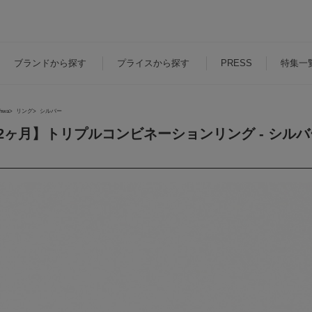
ブランド
から探す
プライス
から探す
PRESS
特集一
hwa
リング
シルバー
2ヶ月】トリプルコンビネーションリング - シルバー 
）