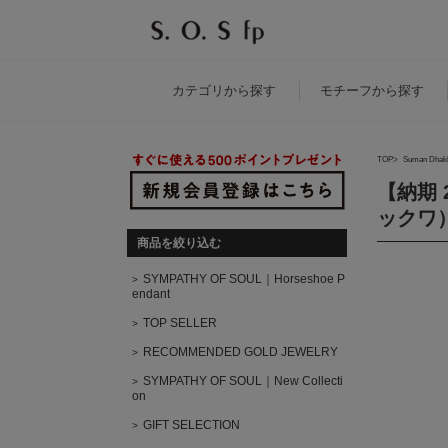
カテゴリ
から探す
モチーフ
から探す
TOP
Suman Dhak
【納期 
ックワ
商品を絞り込む
SYMPATHY OF SOUL｜Horseshoe P
endant
TOP SELLER
RECOMMENDED GOLD JEWELRY
SYMPATHY OF SOUL｜New Collecti
on
GIFT SELECTION