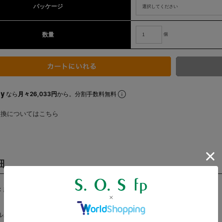
パッケージ
数量
個
なら
月々26,033円
から。分割手数料無料
交換についてはこちら
細
：約3mm（リング1本のサイズになります）
バー925、銅