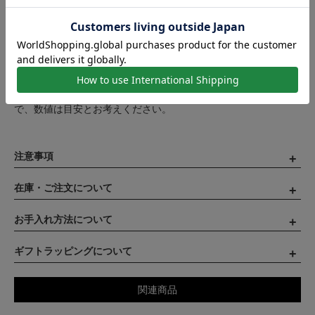
【寸法】幅：約5.9mm
【サイズ】約19cm
【素材】シルバー925
【対象】メンズ
製作工程の都合上、商品のサイズには若干の個体差が生じます。
表記の寸法に満たない、または寸法を超えるものがございますの
で、数値は目安とお考えください。
注意事項
在庫・ご注文について
お手入れ方法について
ギフトラッピングについて
関連商品