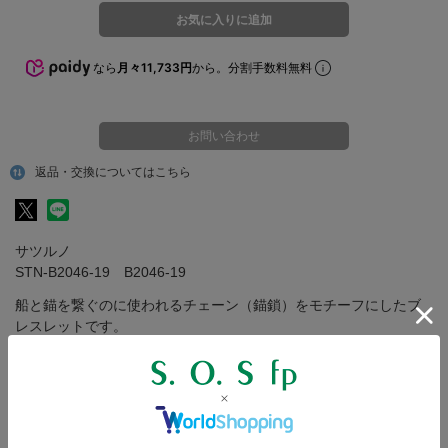
なら
月々11,733円
から。分割手数料無料
お問い合わせ
返品・交換についてはこちら
サツルノ
STN-B2046-19 B2046-19
船と錨を繋ぐのに使われるチェーン（錨鎖）をモチーフにしたブ
レスレットです。
商品詳細