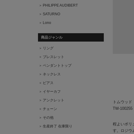
PHILIPPE AUDIBERT
SATURNO
Lono
商品ジャンル
リング
ブレスレット
ペンダントトップ
ネックレス
ピアス
イヤーカフ
アンクレット
トムウッド
TW-100255 
チェーン
その他
程よいボリ
生産終了 在庫限り
す。ロジウ