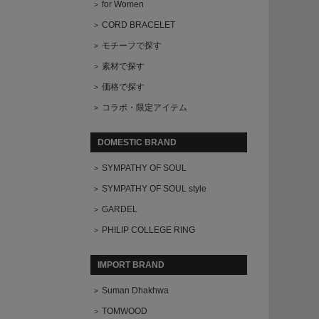
for Women
CORD BRACELET
モチーフで探す
素材で探す
価格で探す
コラボ・限定アイテム
DOMESTIC BRAND
SYMPATHY OF SOUL
SYMPATHY OF SOUL style
GARDEL
PHILIP COLLEGE RING
IMPORT BRAND
Suman Dhakhwa
TOMWOOD