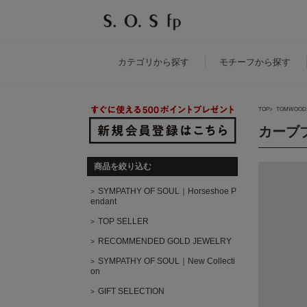
カテゴリ
から探す
モチーフ
から探す
TOP
TOMWOOD
カーブ
商品を絞り込む
SYMPATHY OF SOUL｜Horseshoe P
endant
TOP SELLER
RECOMMENDED GOLD JEWELRY
SYMPATHY OF SOUL｜New Collecti
on
GIFT SELECTION