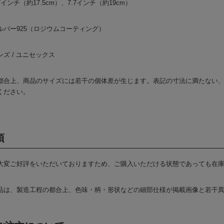
インチ（約17.5cm）、7.7インチ（約19cm）
ルバー925（ロジウムコーティング）
ズ / ユニセックス
都合上、商品のサイズには若干の個体差が生じます。表記の寸法に満たない
ください。
項
大変ご好評をいただいておりますため、ご購入いただける状態であっても在
品は、製造工程の都合上、色味・柄・形状などの細部仕様が掲載画像と若干