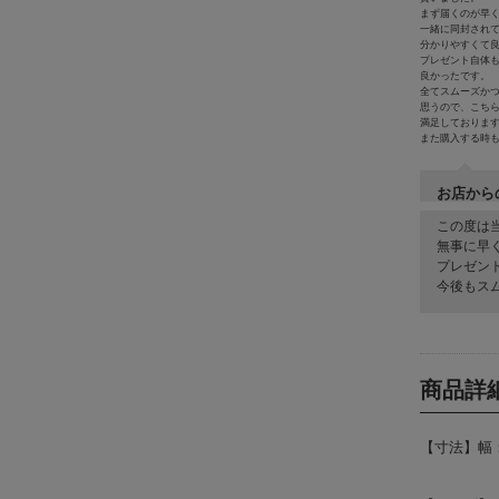
まず届くのが早
一緒に同封され
分かりやすくて
プレゼント自体
良かったです。
全てスムーズか
思うので、こち
満足しておりま
また購入する時
お店から
この度は
無事に早
プレゼン
今後もス
商品詳
【寸法】幅