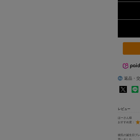
返品・
レビュー
ほーさん様
おすすめ度：
彼氏の誕生日プ
貰いました。