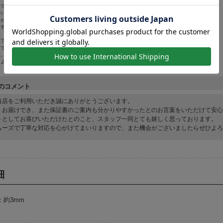
くて良かったです。
ていた保証についての説明など
良かったです。
もすごく喜んで貰えたので
つ丁寧な対応だったかと
らで購入させていただいて
す。
もよろしくお願いします。
のコメント
当店をご利用いただき誠にありがとうございます。
くお届けでき、また保証書のご案内も分かりやすかったとのお言葉をいただけて安心
トとしてお喜びいただけたとのこと、スタッフ一同とても嬉しく思っております。
ムーズで丁寧な対応を心がけてまいりますので、また機会がございましたらぜひよろ
細
：約3mm