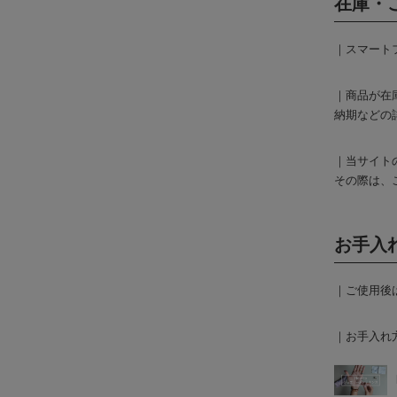
在庫・
｜スマート
｜商品が在
納期などの
｜当サイト
その際は、
お手入
｜ご使用後
｜お手入れ