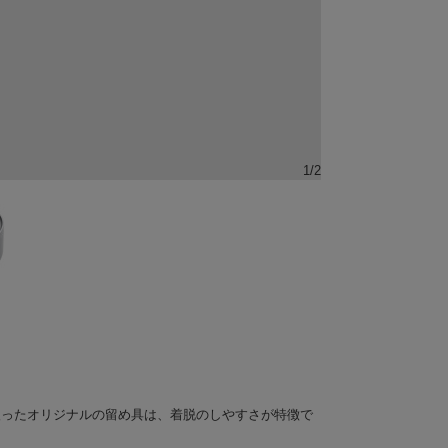
1
/
2
入ったオリジナルの留め具は、着脱のしやすさが特徴で