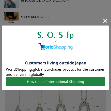
男女で楽しむシェアジュエリー
S.O.S MAG vol.6
チェーンの有無
【チェーンなし】または【チェーン付き】をお選びください。
モデル着用
C1210NH Silver Square Chain - Natural - 50cm
サイズ比較について