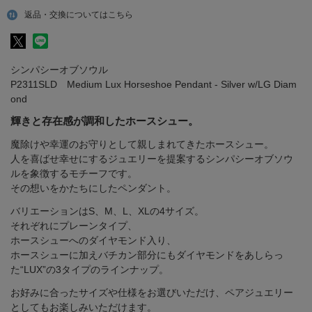
返品・交換についてはこちら
シンパシーオブソウル
P2311SLD Medium Lux Horseshoe Pendant - Silver w/LG Diam
ond
輝きと存在感が調和したホースシュー。
魔除けや幸運のお守りとして親しまれてきたホースシュー。
人を喜ばせ幸せにするジュエリーを提案するシンパシーオブソウ
ルを象徴するモチーフです。
その想いをかたちにしたペンダント。
バリエーションはS、M、L、XLの4サイズ。
それぞれにプレーンタイプ、
ホースシューへのダイヤモンド入り、
ホースシューに加えバチカン部分にもダイヤモンドをあしらっ
た“LUX”の3タイプのラインナップ。
お好みに合ったサイズや仕様をお選びいただけ、ペアジュエリー
としてもお楽しみいただけます。