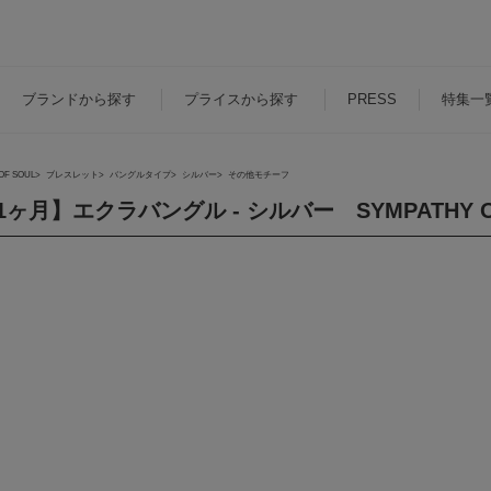
ブランド
から探す
プライス
から探す
PRESS
特集一
OF SOUL
ブレスレット
バングルタイプ
シルバー
その他モチーフ
1ヶ月】エクラバングル - シルバー SYMPATHY