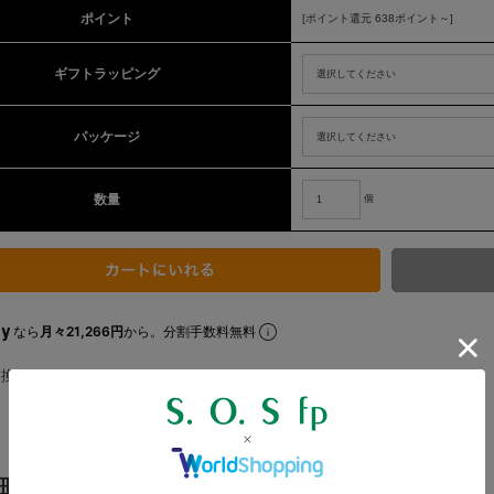
ポイント
[ポイント還元 638ポイント～]
ギフトラッピング
パッケージ
数量
個
なら
月々21,266円
から。分割手数料無料
交換についてはこちら
細