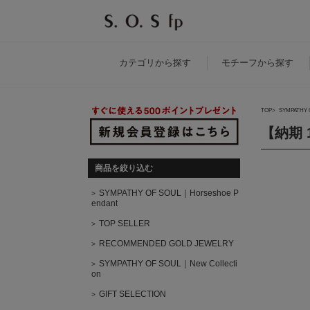
カテゴリ
から探す
モチーフ
から探す
TOP
SYMPATHY 
【納期 
商品を絞り込む
SYMPATHY OF SOUL｜Horseshoe P
endant
TOP SELLER
RECOMMENDED GOLD JEWELRY
SYMPATHY OF SOUL｜New Collecti
on
GIFT SELECTION