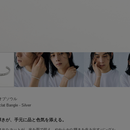
オブソウル
t Bangle - Silver
輝きが、手元に品と色気を添える。
されたカットが、光を面で捉え、やわらかな輝きを生み出すバングル。