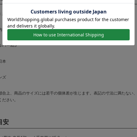
約3.9mm
径 約14cm+開口部 約3cm
バー925
日本
ンズ
都合上、商品のサイズには若干の個体差が生じます。表記の寸法に満たない
ください。
目安