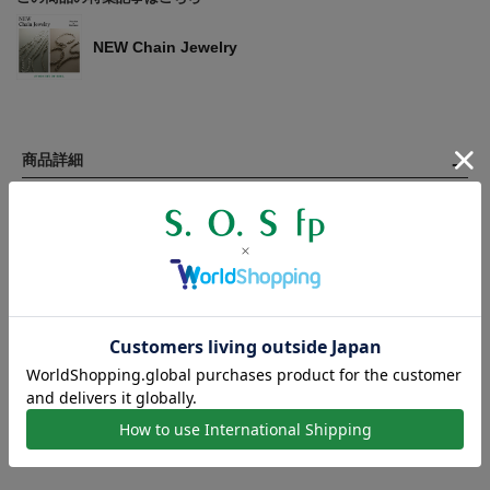
NEW Chain Jewelry
商品詳細
【寸法】
フック 幅：約10mm
チェーン 幅：約4.5mm
【サイズ】約53cm
【素材】シルバー925
【製造国】日本
【対象】メンズ / ユニセックス
制作工程の都合上、商品のサイズには若干の個体差が生じます。
表記の寸法に満たない、または寸法を超えるものがございますの
で、数値は目安とお考えください。