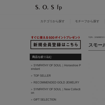
カテゴリ
から探す
モチーフ
から探す
TOP
SYMPATHY 
スモール
商品を絞り込む
SYMPATHY OF SOUL｜Horseshoe P
endant
TOP SELLER
RECOMMENDED GOLD JEWELRY
SYMPATHY OF SOUL｜New Collecti
on
GIFT SELECTION