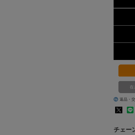
返品・
チェー