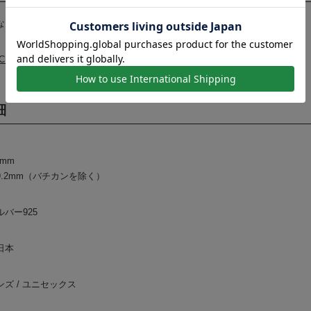
なし】または【チェーン付き】をお選びください。
C1210NH Silver Square Chain - Natural - 50cm
細
mm
.2mm（バチカンを除く）
バー925
日本
ズ / ユニセックス