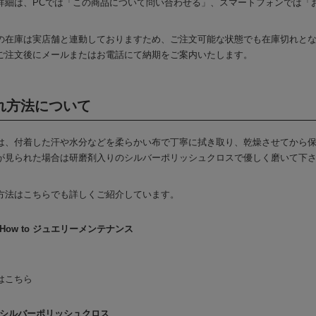
詳細は、PCでは「この商品について問い合わせる」、スマートフォンでは「
の在庫は実店舗と連動しておりますため、ご注文可能な状態でも在庫切れと
ご注文後にメールまたはお電話にて納期をご案内いたします。
れ方法について
は、付着した汗や水分などを柔らかい布で丁寧に拭き取り、乾燥させてから
が見られた場合は研磨剤入りのシルバーポリッシュクロスで優しく磨いて下
方法はこちらでも詳しくご紹介しています。
How to ジュエリーメンテナンス
はこちら
シルバーポリッシュクロス