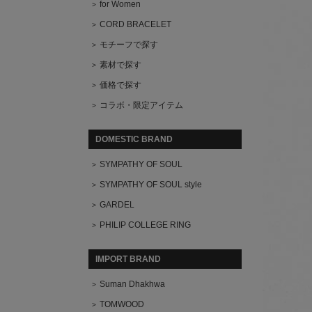
for Women
CORD BRACELET
モチーフで探す
素材で探す
価格で探す
コラボ・限定アイテム
DOMESTIC BRAND
SYMPATHY OF SOUL
SYMPATHY OF SOUL style
GARDEL
PHILIP COLLEGE RING
IMPORT BRAND
Suman Dhakhwa
TOMWOOD