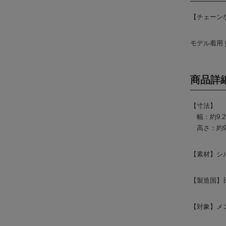
【チェーン
モデル着用
商品詳
【寸法】
幅：約9.2
高さ：約9
【素材】シル
【製造国】
【対象】メン