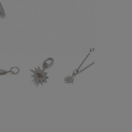
1
/
7