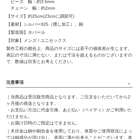
ビーズ 幅：約3.5mm
チェーン 幅：約2mm
【サイズ】約25cm(23cmに調節可)
【素材】シルバー925（燻し加工）、銅
【製造国】ネパール
【対象】メンズ / ユニセックス
製作工程の都合上、商品のサイズには若干の個体差が生じます。
表記の寸法に満たない、または寸法を超えるものがございますの
で、数値は目安とお考えください。
注意事項
｜当商品は受注販売商品となります。ご注文をいただいてから2
ヶ月後の発送となります。
・お支払い方法に代金引換、あと払い（ペイディ）がご利用いた
だけません。
・お届け日時のご指定はできません。
｜木目金は銅や銅合金を使用しており、体質やご使用状況によっ
ては銅成分が溶け出し、表面に溝が出来ることがございます。本