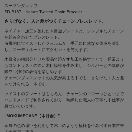
スーマンダックワ
SD-B137 Nature Twisted Chain Bracelet
さりげなく、人と差がつくチェーンブレスレット。
ネイチャー加工を施した木目金プレートと、シンプルなチェーン
を組み合わせたブレスレット。
有機的にツイストしたフォルムが、手元に自然な立体感を演出
し、コーディネートにアクセントを与えます。
木目金の銅部分だけを薬品で溶かす加工を施すことで、通常より
もコントラストの強い木目模様を生み出し、シルバーとの陰影が
際立つ独特の表情を楽しめます。
チェーンブレスレットの人気が高まる中でも、さりげなく人と差
をつけられる一本です。
ツイストのプレートはもちろん、チェーンのコマ一つひとつまで
ハンドメイドで制作されており、熟練した職人の丁寧な手仕事が
息づいています。
“MOKUMEGANE（木目金）”
金属の色の違いを利用して木目のような模様を生み出す日本古来
の金属加工技術。