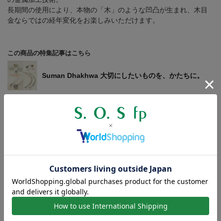
長期間の使用により、本物の「木」のような凹凸が生まれ、木目
金ならではの経年変化をお楽しみいただけます。
この商品の特集記事はこちら
Suman Dhakhwa 大切にしたいものを、かたちに。
商品詳細
【寸法】幅：約4.2 - 4.7mm
【サイズ】約21cm
【素材】シルバー925、銅
【製造国】ネパール
【対象】メンズ
製作工程の都合上、商品のサイズには若干の個体差が生じます。