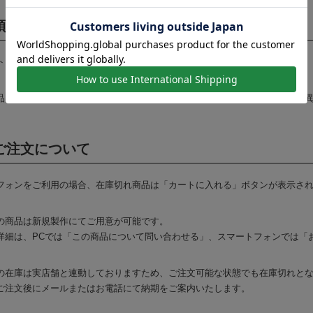
項
トトップは別売りとなります。
品は、製造工程の都合上、色味・柄・形状などの細部仕様が掲載画像と若干
ご注文について
フォンをご利用の場合、在庫切れ商品は「カートに入れる」ボタンが表示さ
の商品は新規製作にてご用意が可能です。
詳細は、PCでは「この商品について問い合わせる」、スマートフォンでは「
の在庫は実店舗と連動しておりますため、ご注文可能な状態でも在庫切れと
ご注文後にメールまたはお電話にて納期をご案内いたします。