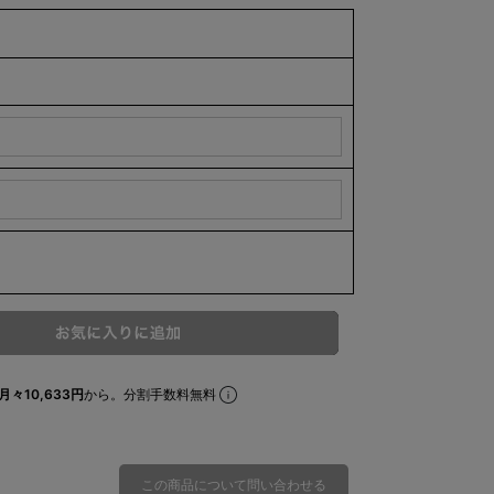
月々10,633円
から。分割手数料無料