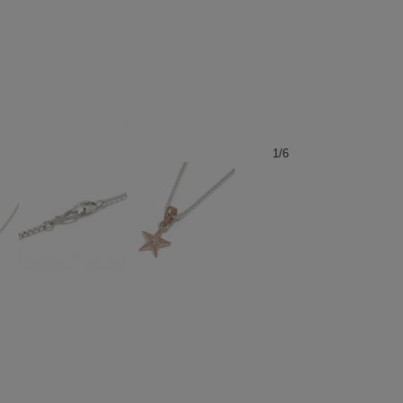
1
/
6