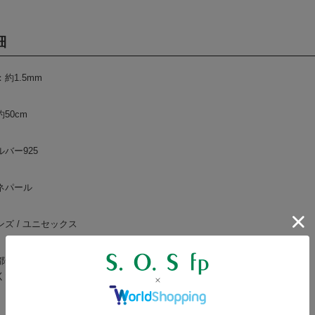
細
約1.5mm
50cm
バー925
ネパール
ズ / ユニセックス
都合上、商品のサイズには若干の個体差が生じます。表記の寸法に満たない
ください。