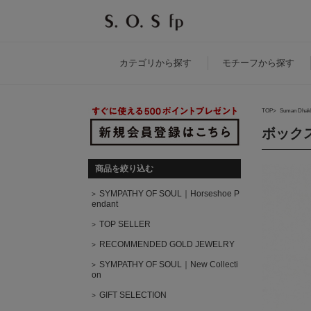
カテゴリ
から探す
モチーフ
から探す
TOP
Suman Dhak
ボックス
商品を絞り込む
SYMPATHY OF SOUL｜Horseshoe P
endant
TOP SELLER
RECOMMENDED GOLD JEWELRY
SYMPATHY OF SOUL｜New Collecti
on
GIFT SELECTION