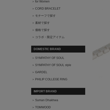
for Women
CORD BRACELET
モチーフで探す
素材で探す
価格で探す
コラボ・限定アイテム
DOMESTIC BRAND
SYMPATHY OF SOUL
SYMPATHY OF SOUL style
GARDEL
PHILIP COLLEGE RING
IMPORT BRAND
Suman Dhakhwa
TOMWOOD