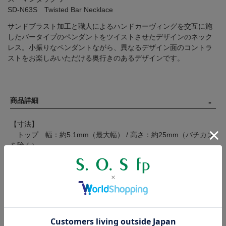
SD-N63S Twisted Bar Necklace
サンドブラスト加工と職人によるハンドカーヴィングを交互に施
したバータイプのペンダントをツイストさせたデザインのネック
レス。小振りなペンダントながら、異なるデザイン面のコントラ
ストをお楽しみいただける奥行きのあるデザインです。
商品詳細
【寸法】
トップ 幅：約5.1mm（最大幅） / 高さ：約25mm（バチカン
を除く）
チェーン 幅：約1.9mm
【サイズ】50cm（45cmに調節可）
【素材】シルバー925（燻し加工）
【製造国】ネパール
【対象】メンズ / ユニセックス
製作工程の都合上、商品のサイズには若干の個体差が生じます。