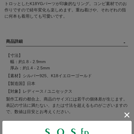
トロッとしたK18YGパーツが印象的なリング。コンビ素材でのお
作りですので経年変化も楽しめます。重ね着けや、それぞれの指
に何本も着用しても可愛いです。
商品詳細
【寸法】
幅：約1.8 - 2.9mm
厚み：約1.4 - 2.5mm
【素材】シルバー925、K18イエローゴールド
【製造国】日本
【対象】レディース / ユニセックス
製作工程の都合上、商品のサイズには若干の個体差が生じます。
表記の寸法に満たない、または寸法を超えるものがございますの
で、数値は目安とお考えください。
注意事項